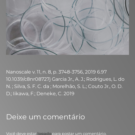
Nanoscale v. 11, n. 8, p. 3748-3756, 2019 6.97
10.1039/c8nr08727j Garcia Jr., A. J.; Rodrigues, L. do
N. ; Silva, S. F. C. da ; Morelhão, S. L.; Couto Jr., O. D.
D.; Iikawa, F.; Deneke, C. 2019
Deixe um comentário
Você deve estar
logado
para postar um comentário.