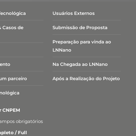
Tecnológica
Usuários Externos
& Casos de
Submissão de Proposta
Preparação para vinda ao
LNNano
ento
Na Chegada ao LNNano
um parceiro
Após a Realização do Projeto
cnológica
er CNPEM
campos obrigatórios
leto / Full