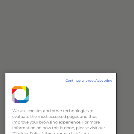
Continue without Accepting
We use cookies and other technologies to
evaluate the most accessed pages and thus
improve your browsing experience. For more
information on how this is done, please visit our
"Cookies Policy". If you agree, click "I am