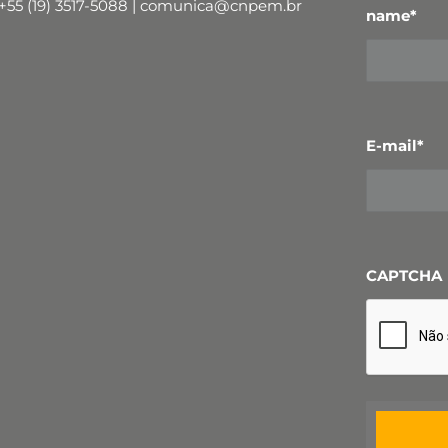
+55 (19) 3517-5088 | comunica@cnpem.br
name
*
E-mail
*
CAPTCHA