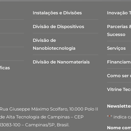
Instalações e Divisões
Inovação 
Divisão de Dispositivos
Parcerias 
Sucesso
Divisão de
Nanobiotecnologia​
Serviços
Divisão de Nanomateriais
Financiam
ficas
Como ser 
Vitrine Te
Newslett
Rua Giuseppe Máximo Scolfaro, 10.000 Polo II
de Alta Tecnologia de Campinas – CEP
"
*
" indica 
13083-100 – Campinas/SP, Brasil.
Nome comp