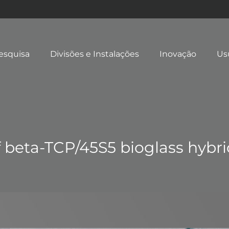
esquisa
Divisões e Instalações
Inovação
Us
f beta-TCP/45S5 bioglass hybr