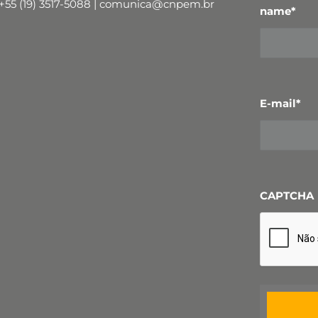
+55 (19) 3517-5088 | comunica@cnpem.br
name
*
E-mail
*
CAPTCHA