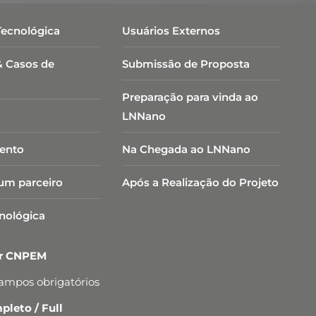
Tecnológica
Usuários Externos
& Casos de
Submissão de Proposta
Preparação para vinda ao
LNNano
ento
Na Chegada ao LNNano
um parceiro
Após a Realização do Projeto
cnológica
er CNPEM
campos obrigatórios
leto / Full