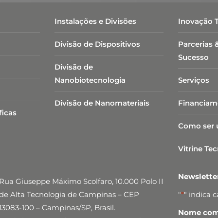
Instalações e Divisões
Inovação 
Divisão de Dispositivos
Parcerias 
Sucesso
Divisão de
Nanobiotecnologia​
Serviços
Divisão de Nanomateriais
Financiam
ficas
Como ser 
Vitrine Te
Newslett
Rua Giuseppe Máximo Scolfaro, 10.000 Polo II
de Alta Tecnologia de Campinas – CEP
"
*
" indica 
13083-100 – Campinas/SP, Brasil.
Nome comp