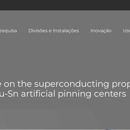
esquisa
Divisões e Instalações
Inovação
Us
e on the superconducting prop
-Sn artificial pinning centers