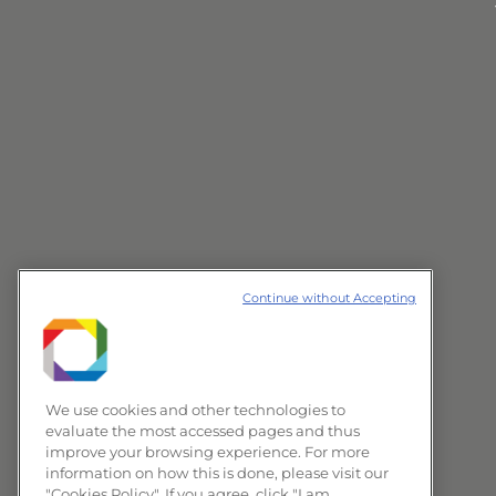
Continue without Accepting
We use cookies and other technologies to
evaluate the most accessed pages and thus
improve your browsing experience. For more
information on how this is done, please visit our
"Cookies Policy". If you agree, click "I am