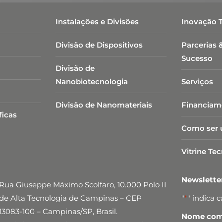
Instalações e Divisões
Inovação 
Divisão de Dispositivos
Parcerias 
Sucesso
Divisão de
Nanobiotecnologia​
Serviços
Divisão de Nanomateriais
Financiam
ficas
Como ser 
Vitrine Te
Newslett
Rua Giuseppe Máximo Scolfaro, 10.000 Polo II
de Alta Tecnologia de Campinas – CEP
"
*
" indica 
13083-100 – Campinas/SP, Brasil.
Nome comp