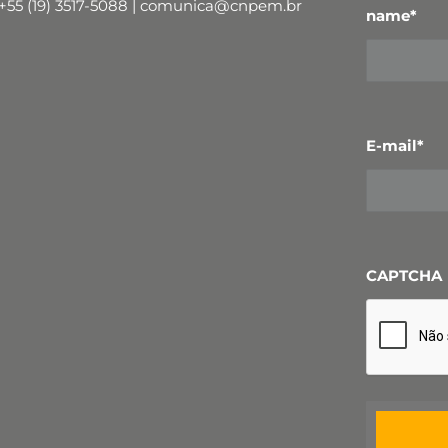
+55 (19) 3517-5088 | comunica@cnpem.br
name
*
E-mail
*
CAPTCHA