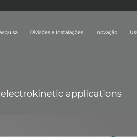
esquisa
Divisões e Instalações
Inovação
Us
electrokinetic applications