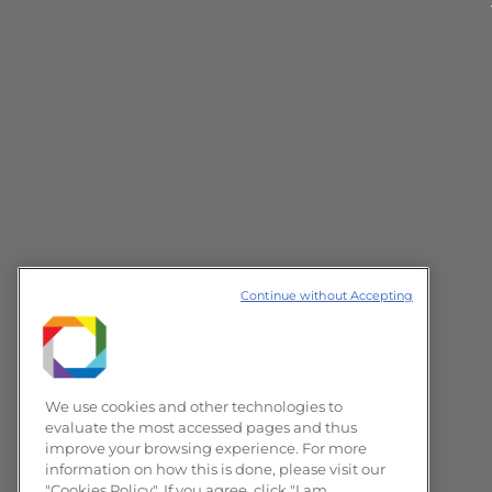
Continue without Accepting
We use cookies and other technologies to
evaluate the most accessed pages and thus
improve your browsing experience. For more
information on how this is done, please visit our
"Cookies Policy". If you agree, click "I am