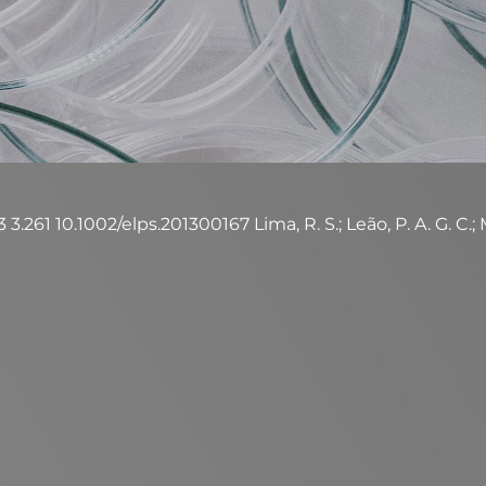
3.261 10.1002/elps.201300167 Lima, R. S.; Leão, P. A. G. C.; Mo