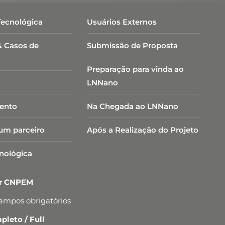
Tecnológica
Usuários Externos
& Casos de
Submissão de Proposta
Preparação para vinda ao
LNNano
ento
Na Chegada ao LNNano
um parceiro
Após a Realização do Projeto
cnológica
er CNPEM
campos obrigatórios
leto / Full