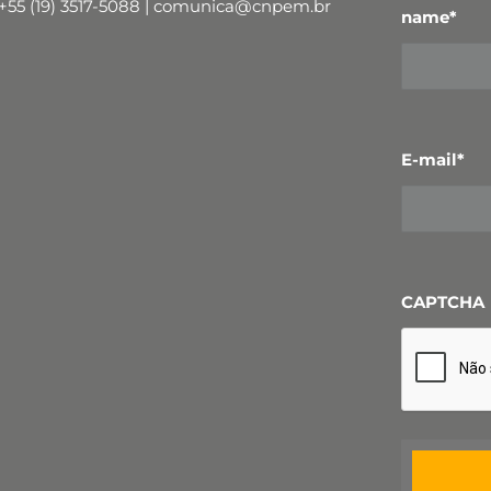
+55 (19) 3517-5088 | comunica@cnpem.br
name
*
E-mail
*
CAPTCHA