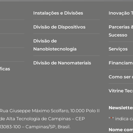
Instalações e Divisões
Inovação 
Divisão de Dispositivos
Parcerias 
Sucesso
Divisão de
Nanobiotecnologia​
Serviços
Divisão de Nanomateriais
Financiam
ficas
Como ser 
Vitrine Te
Newslett
Rua Giuseppe Máximo Scolfaro, 10.000 Polo II
de Alta Tecnologia de Campinas – CEP
"
*
" indica 
13083-100 – Campinas/SP, Brasil.
Nome comp