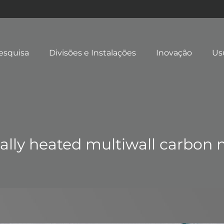
esquisa
Divisões e Instalações
Inovação
Us
cally heated multiwall carbon