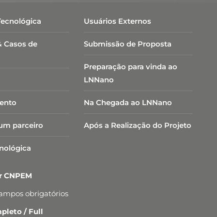
Tecnológica
Usuários Externos
& Casos de
Submissão de Proposta
Preparação para vinda ao
LNNano
ento
Na Chegada ao LNNano
um parceiro
Após a Realização do Projeto
cnológica
er CNPEM
campos obrigatórios
leto / Full