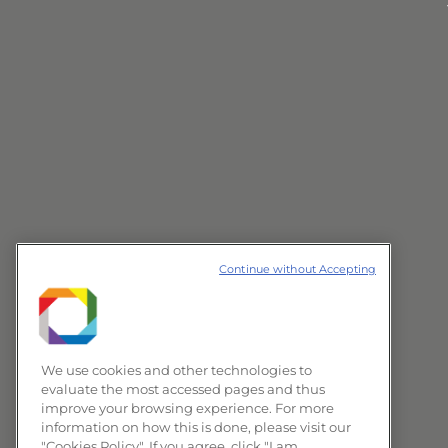
Continue without Accepting
We use cookies and other technologies to
evaluate the most accessed pages and thus
improve your browsing experience. For more
information on how this is done, please visit our
"Cookies Policy". If you agree, click "I am