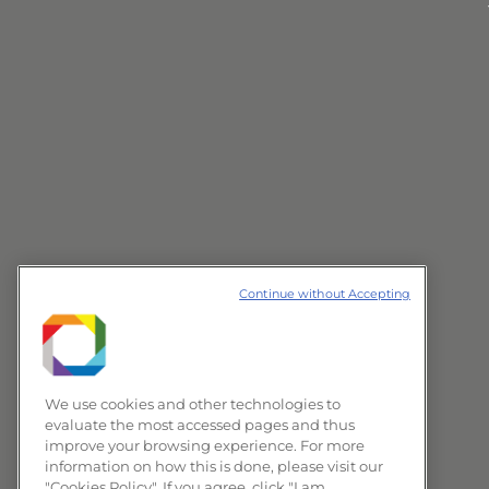
Continue without Accepting
We use cookies and other technologies to
evaluate the most accessed pages and thus
improve your browsing experience. For more
information on how this is done, please visit our
"Cookies Policy". If you agree, click "I am