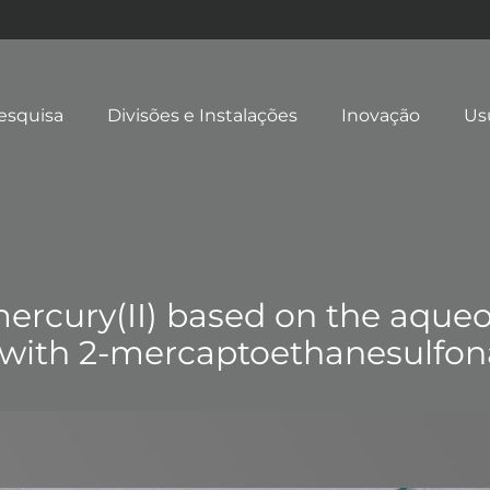
esquisa
Divisões e Instalações
Inovação
Us
ercury(II) based on the aqueo
 with 2-mercaptoethanesulfon