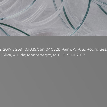
 2017 3.269 10.1039/c6nj04032b Paim, A. P. S.; Rodrigues, S. S
.; Silva, V. L. da; Montenegro, M. C. B. S. M. 2017