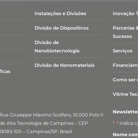
Instalações e Divisões
Inovação 
Divisão de Dispositivos
Parcerias 
Sucesso
Divisão de
Nanobiotecnologia​
Serviços
Divisão de Nanomateriais
Financiam
ficas
Como ser 
Vitrine Te
Newslett
Rua Giuseppe Máximo Scolfaro, 10.000 Polo II
de Alta Tecnologia de Campinas – CEP
"
*
" indica 
13083-100 – Campinas/SP, Brasil.
Nome comp