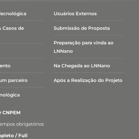
Tecnológica
Usuários Externos
& Casos de
Submissão de Proposta
Preparação para vinda ao
LNNano
ento
Na Chegada ao LNNano
um parceiro
Após a Realização do Projeto
cnológica
er CNPEM
campos obrigatórios
leto / Full