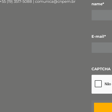
+55 (19) 3517-5088 | comunica@cnpem.br
name
*
E-mail
*
CAPTCHA