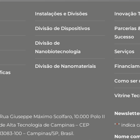
Instalações e Divisões
Inovação 
Divisão de Dispositivos
Parcerias 
Sucesso
Divisão de
Nanobiotecnologia​
Serviços
Divisão de Nanomateriais
Financiam
ficas
Como ser 
Vitrine Te
Newslett
Rua Giuseppe Máximo Scolfaro, 10.000 Polo II
de Alta Tecnologia de Campinas – CEP
"
*
" indica 
13083-100 – Campinas/SP, Brasil.
Nome comp