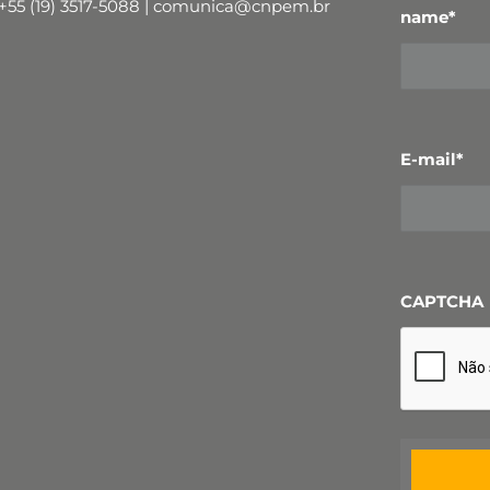
+55 (19) 3517-5088 | comunica@cnpem.br
name
*
E-mail
*
CAPTCHA