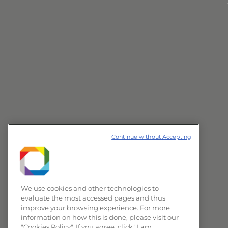
Continue without Accepting
We use cookies and other technologies to
evaluate the most accessed pages and thus
improve your browsing experience. For more
information on how this is done, please visit our
"Cookies Policy". If you agree, click "I am