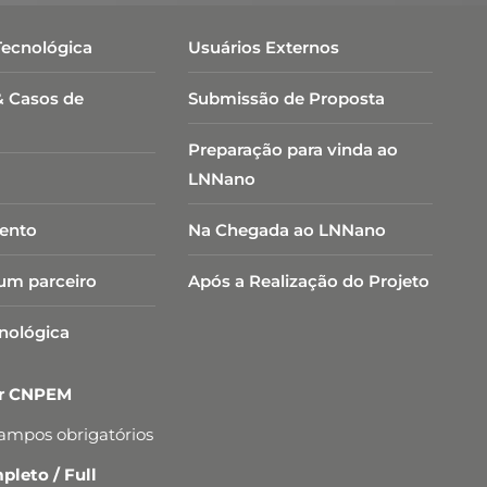
Tecnológica
Usuários Externos
& Casos de
Submissão de Proposta
Preparação para vinda ao
LNNano
ento
Na Chegada ao LNNano
um parceiro
Após a Realização do Projeto
cnológica
er CNPEM
campos obrigatórios
leto / Full