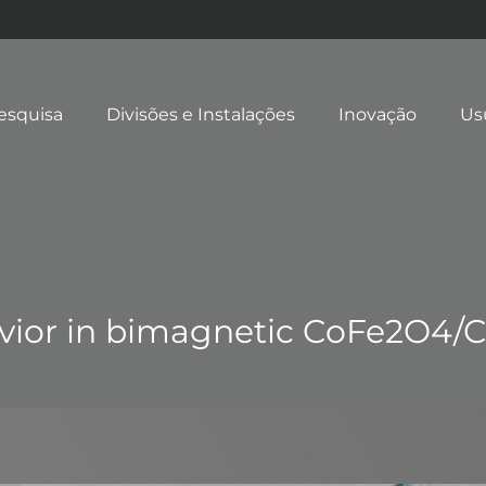
esquisa
Divisões e Instalações
Inovação
Us
vior in bimagnetic CoFe2O4/