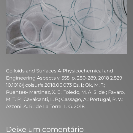
Colloids and Surfaces A-Physicochemical and
Engineering Aspects v. 555, p. 280-289, 2018 2.829
10.1016/j.colsurfa.2018.06.073 Es, I.; Ok, M. T.;
Puentes- Martinez, X. E.; Toledo, M. A. S. de ; Favaro,
M. T. P.; Cavalcanti, L. P.; Cassago, A.; Portugal, R. V.;
Azzoni, A. R.; de La Torre, L. G. 2018
Deixe um comentário