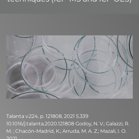
Talanta v.224, p. 121808, 2021 5.339
10.1016/j.talanta.2020.121808 Godoy, N. V.; Galazzi, R.
M. ; Chacón-Madrid, K.; Arruda, M. A. Z.; Mazali, I. O.
2021