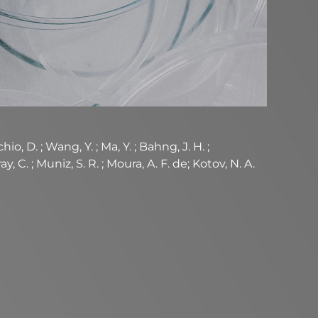
, D. ; Wang, Y. ; Ma, Y. ; Bahng, J. H. ;
, C. ; Muniz, S. R. ; Moura, A. F. de; Kotov, N. A.