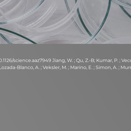
1126/science.aaz7949 Jiang, W. ; Qu, Z.-B; Kumar, P. ; Vecchio
zada-Blanco, A. ; Veksler, M. ; Marino, E. ; Simon, A. ; Murray