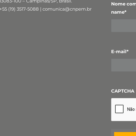
13083-100 – Campinas/SP, Brasil.
Nome comp
+55 (19) 3517-5088 | comunica@cnpem.br
name
*
E-mail
*
CAPTCHA