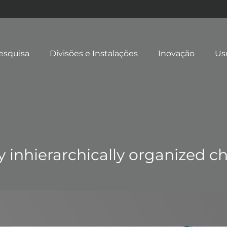
esquisa
Divisões e Instalações
Inovação
Us
nhierarchically organized chi