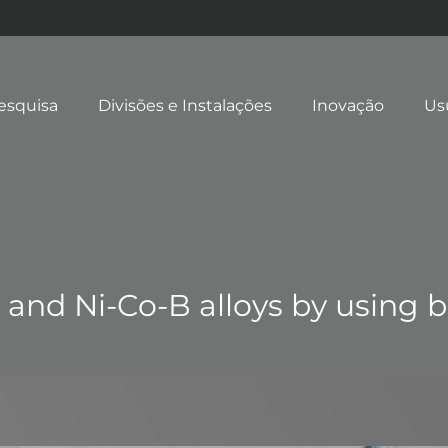
esquisa
Divisões e Instalações
Inovação
Us
 and Ni-Co-B alloys by using b