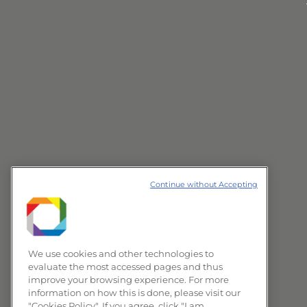
Continue without Accepting
We use cookies and other technologies to
evaluate the most accessed pages and thus
improve your browsing experience. For more
information on how this is done, please visit our
"Cookies Policy". If you agree, click "I am