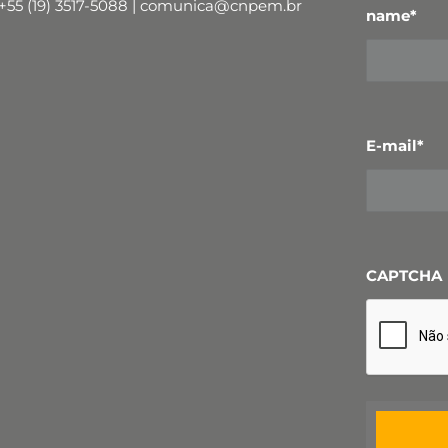
+55 (19) 3517-5088 | comunica@cnpem.br
name
*
E-mail
*
CAPTCHA