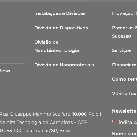
Instalações e Divisões
Inovação 
Divisão de Dispositivos
Parcerias 
Sucesso
Divisão de
Nanobiotecnologia​
Serviços
Divisão de Nanomateriais
Financiam
ficas
Como ser 
Vitrine Te
Newslett
Rua Giuseppe Máximo Scolfaro, 10.000 Polo II
de Alta Tecnologia de Campinas – CEP
"
*
" indica 
13083-100 – Campinas/SP, Brasil.
Nome comp