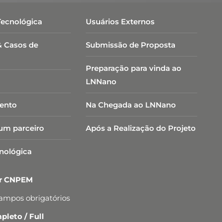
Tecnológica
Usuários Externos
& Casos de
Submissão de Proposta
Preparação para vinda ao
LNNano
ento
Na Chegada ao LNNano
um parceiro
Após a Realização do Projeto
cnológica
er CNPEM
campos obrigatórios
leto / Full