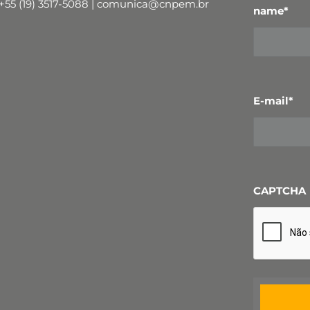
+55 (19) 3517-5088 | comunica@cnpem.br
name
*
E-mail
*
CAPTCHA