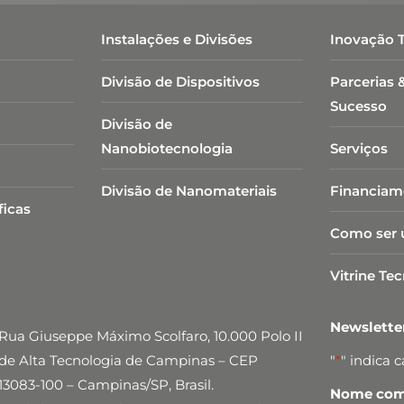
Instalações e Divisões
Inovação 
Divisão de Dispositivos
Parcerias 
Sucesso
Divisão de
Nanobiotecnologia​
Serviços
Divisão de Nanomateriais
Financiam
ficas
Como ser 
Vitrine Te
Newslett
Rua Giuseppe Máximo Scolfaro, 10.000 Polo II
de Alta Tecnologia de Campinas – CEP
"
*
" indica 
13083-100 – Campinas/SP, Brasil.
Nome comp