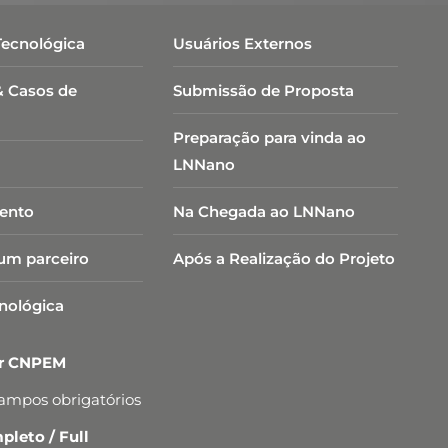
Tecnológica
Usuários Externos
& Casos de
Submissão de Proposta
Preparação para vinda ao
LNNano
ento
Na Chegada ao LNNano
um parceiro
Após a Realização do Projeto
cnológica
er CNPEM
campos obrigatórios
leto / Full