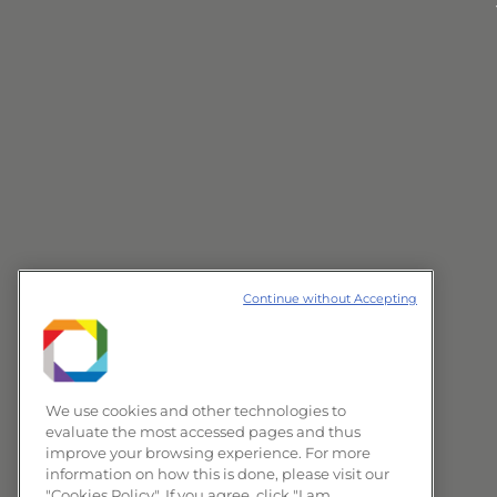
Continue without Accepting
We use cookies and other technologies to
evaluate the most accessed pages and thus
improve your browsing experience. For more
information on how this is done, please visit our
"Cookies Policy". If you agree, click "I am