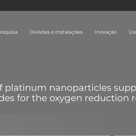
esquisa
Divisões e Instalações
Inovação
Us
 of platinum nanoparticles sup
des for the oxygen reduction 