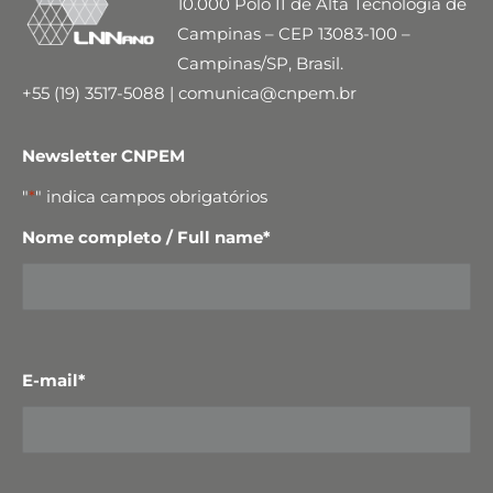
10.000 Polo II de Alta Tecnologia de
Campinas – CEP 13083-100 –
Campinas/SP, Brasil.
+55 (19) 3517-5088 | comunica@cnpem.br
Newsletter CNPEM
"
*
" indica campos obrigatórios
Nome completo / Full name
*
E-mail
*