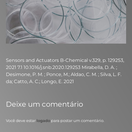
Sensors and Actuators B-Chemical v.329, p. 129253,
2021 7.1 10.1016/j.snb.2020.129253 Mirabella, D. A. ;
Desimone, P. M. ; Ponce, M.; Aldao, C. M. ; Silva, L. F.
da; Catto, A. C.; Longo, E. 2021
Deixe um comentário
Você deve estar
logado
para postar um comentário.