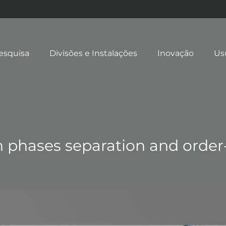
esquisa
Divisões e Instalações
Inovação
Us
 phases separation and order-