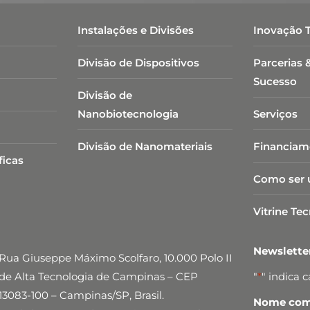
Instalações e Divisões
Inovação 
Divisão de Dispositivos
Parcerias 
Sucesso
Divisão de
Nanobiotecnologia​
Serviços
Divisão de Nanomateriais
Financiam
ficas
Como ser 
Vitrine Te
Newslett
Rua Giuseppe Máximo Scolfaro, 10.000 Polo II
de Alta Tecnologia de Campinas – CEP
"
*
" indica 
13083-100 – Campinas/SP, Brasil.
Nome comp