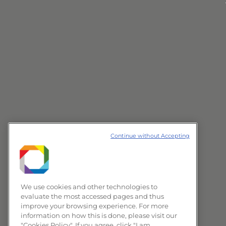
Continue without Accepting
We use cookies and other technologies to
evaluate the most accessed pages and thus
improve your browsing experience. For more
information on how this is done, please visit our
"Cookies Policy". If you agree, click "I am