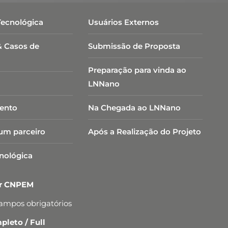
Tecnológica
Usuários Externos
& Casos de
Submissão de Proposta
Preparação para vinda ao
LNNano
ento
Na Chegada ao LNNano
um parceiro
Após a Realização do Projeto
cnológica
er CNPEM
campos obrigatórios
leto / Full