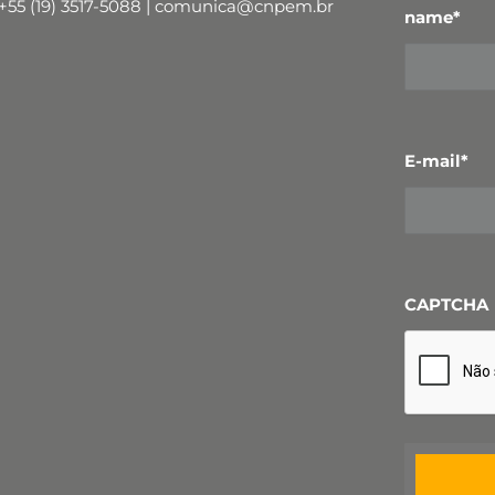
+55 (19) 3517-5088 | comunica@cnpem.br
name
*
E-mail
*
CAPTCHA