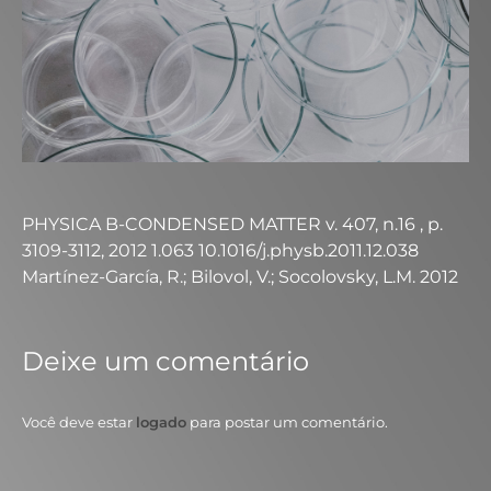
PHYSICA B-CONDENSED MATTER v. 407, n.16 , p.
3109-3112, 2012 1.063 10.1016/j.physb.2011.12.038
Martínez-García, R.; Bilovol, V.; Socolovsky, L.M. 2012
Deixe um comentário
Você deve estar
logado
para postar um comentário.