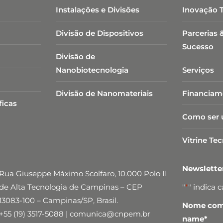
Instalações e Divisões
Inovação 
Divisão de Dispositivos
Parcerias 
Sucesso
Divisão de
Nanobiotecnologia​
Serviços
Divisão de Nanomateriais
Financiam
ficas
Como ser 
Vitrine Te
Newslett
Rua Giuseppe Máximo Scolfaro, 10.000 Polo II
de Alta Tecnologia de Campinas – CEP
"
*
" indica 
13083-100 – Campinas/SP, Brasil.
Nome comp
+55 (19) 3517-5088 | comunica@cnpem.br
name
*