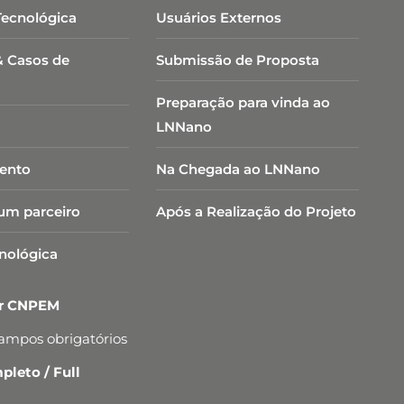
Tecnológica
Usuários Externos
& Casos de
Submissão de Proposta
Preparação para vinda ao
LNNano
ento
Na Chegada ao LNNano
um parceiro
Após a Realização do Projeto
cnológica
er CNPEM
campos obrigatórios
leto / Full