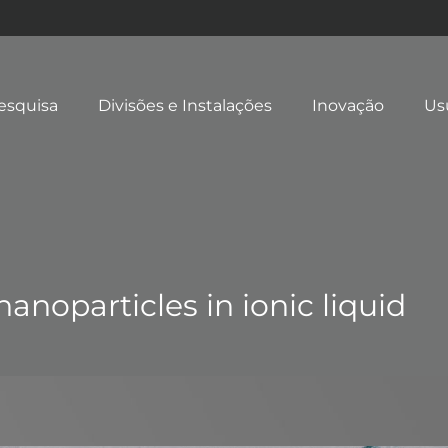
esquisa
Divisões e Instalações
Inovação
Us
 nanoparticles in ionic liquid