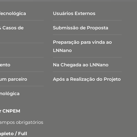
Tecnológica
Usuários Externos
& Casos de
Submissão de Proposta
Preparação para vinda ao
LNNano
ento
Na Chegada ao LNNano
um parceiro
Após a Realização do Projeto
cnológica
er CNPEM
campos obrigatórios
leto / Full