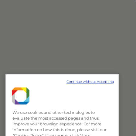
Continue without Accepting
We use cookies and other technologies to
evaluate the most accessed pages and thus
improve your browsing experience. For more
information on how this is done, please visit our
"Cookies Policy". If you agree, click "I am