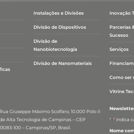
Instalações e Divisões
Inovação 
Divisão de Dispositivos
Parcerias 
Sucesso
Divisão de
Nanobiotecnologia​
Serviços
Divisão de Nanomateriais
Financiam
ficas
Como ser 
Vitrine Te
Newslett
Rua Giuseppe Máximo Scolfaro, 10.000 Polo II
de Alta Tecnologia de Campinas – CEP
"
*
" indica 
13083-100 – Campinas/SP, Brasil.
Nome comp