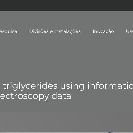
esquisa
Divisões e Instalações
Inovação
Us
 triglycerides using informati
ectroscopy data