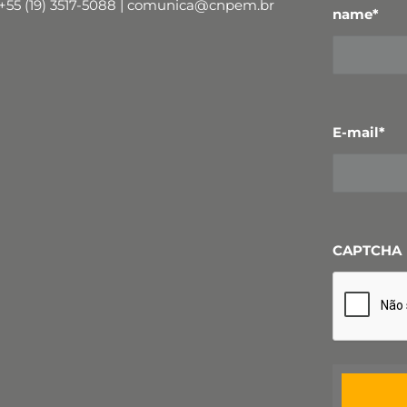
+55 (19) 3517-5088 | comunica@cnpem.br
name
*
E-mail
*
CAPTCHA