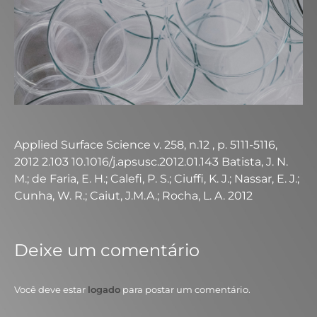
Applied Surface Science v. 258, n.12 , p. 5111-5116,
2012 2.103 10.1016/j.apsusc.2012.01.143 Batista, J. N.
M.; de Faria, E. H.; Calefi, P. S.; Ciuffi, K. J.; Nassar, E. J.;
Cunha, W. R.; Caiut, J.M.A.; Rocha, L. A. 2012
Deixe um comentário
Você deve estar
logado
para postar um comentário.