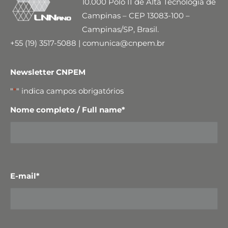
10.000 Polo II de Alta Tecnologia de
Campinas – CEP 13083-100 –
Campinas/SP, Brasil.
+55 (19) 3517-5088 | comunica@cnpem.br
Newsletter CNPEM
"
*
" indica campos obrigatórios
Nome completo / Full name
*
E-mail
*