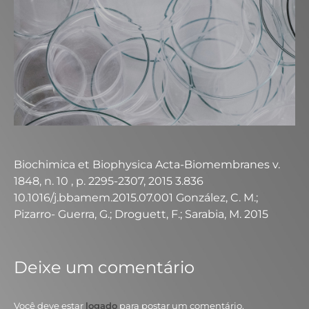
Biochimica et Biophysica Acta-Biomembranes v.
1848, n. 10 , p. 2295-2307, 2015 3.836
10.1016/j.bbamem.2015.07.001 González, C. M.;
Pizarro- Guerra, G.; Droguett, F.; Sarabia, M. 2015
Deixe um comentário
Você deve estar
logado
para postar um comentário.