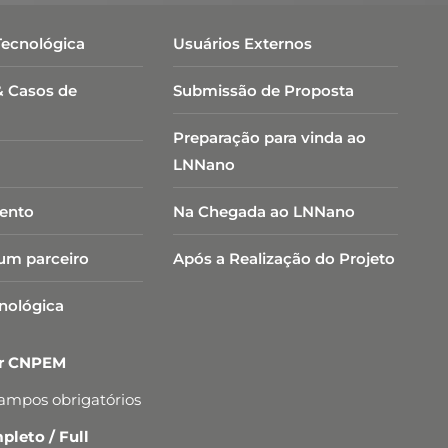
Tecnológica
Usuários Externos
& Casos de
Submissão de Proposta
Preparação para vinda ao
LNNano
ento
Na Chegada ao LNNano
um parceiro
Após a Realização do Projeto
cnológica
er CNPEM
campos obrigatórios
leto / Full