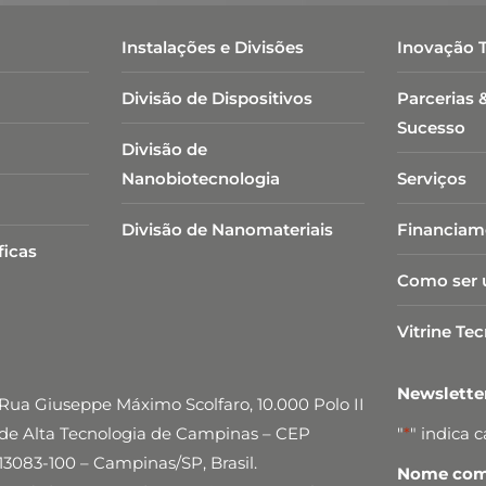
Instalações e Divisões
Inovação 
Divisão de Dispositivos
Parcerias 
Sucesso
Divisão de
Nanobiotecnologia​
Serviços
Divisão de Nanomateriais
Financiam
ficas
Como ser 
Vitrine Te
Newslett
Rua Giuseppe Máximo Scolfaro, 10.000 Polo II
de Alta Tecnologia de Campinas – CEP
"
*
" indica 
13083-100 – Campinas/SP, Brasil.
Nome comp