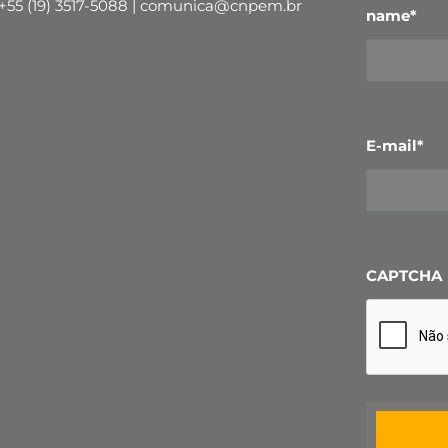
+55 (19) 3517-5088 | comunica@cnpem.br
name
*
E-mail
*
CAPTCHA