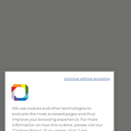
Continue without Accepting
We use cookies and other technologies to
evaluate the most accessed pages and thus
improve your browsing experience. For more
information on how this is done, please visit our
"Cookies Policy". If you agree, click "I am