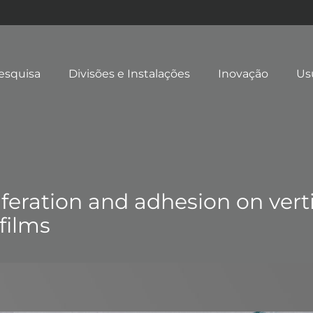
esquisa
Divisões e Instalações
Inovação
Us
liferation and adhesion on vert
films