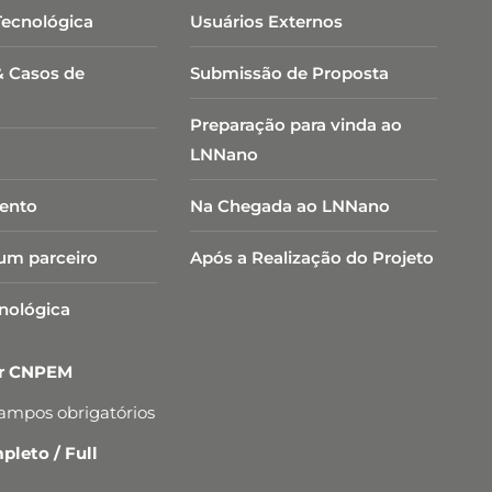
Tecnológica
Usuários Externos
& Casos de
Submissão de Proposta
Preparação para vinda ao
LNNano
ento
Na Chegada ao LNNano
um parceiro
Após a Realização do Projeto
cnológica
er CNPEM
campos obrigatórios
leto / Full