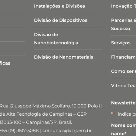
Instalações e Divisões
Inovação 
Divisão de Dispositivos
Parcerias 
Sucesso
Divisão de
Nanobiotecnologia​
Serviços
Divisão de Nanomateriais
Financiam
ficas
Como ser 
Vitrine Te
Newslett
Rua Giuseppe Máximo Scolfaro, 10.000 Polo II
de Alta Tecnologia de Campinas – CEP
"
*
" indica 
13083-100 – Campinas/SP, Brasil.
Nome comp
+55 (19) 3517-5088 | comunica@cnpem.br
name
*