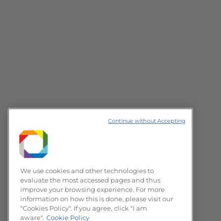
Continue without Accepting
We use cookies and other technologies to
evaluate the most accessed pages and thus
improve your browsing experience. For more
information on how this is done, please visit our
"Cookies Policy". If you agree, click "I am
aware".
Cookie Policy