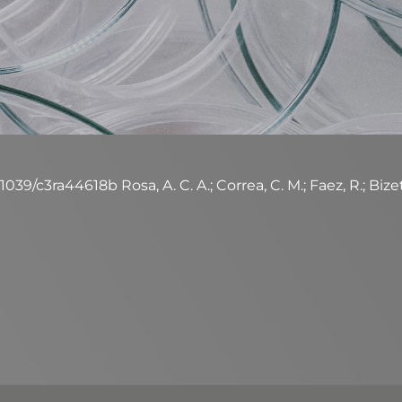
39/c3ra44618b Rosa, A. C. A.; Correa, C. M.; Faez, R.; Bizeto