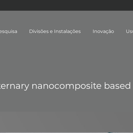
esquisa
Divisões e Instalações
Inovação
Us
 ternary nanocomposite based 