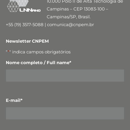
10.000 Polo II de Alta Tecnologia de
Campinas – CEP 13083-100 –
Campinas/SP, Brasil.
+55 (19) 3517-5088 | comunica@cnpem.br
Newsletter CNPEM
"
*
" indica campos obrigatórios
Nome completo / Full name
*
E-mail
*