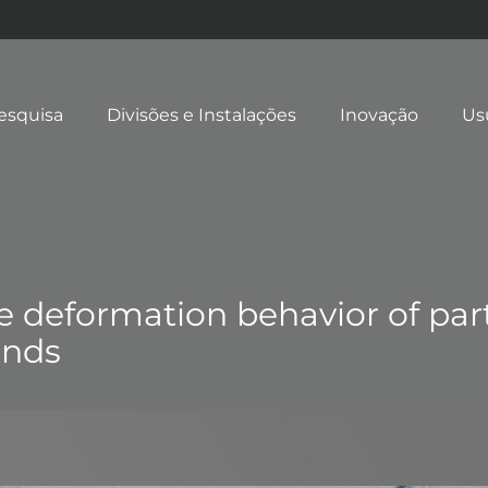
esquisa
Divisões e Instalações
Inovação
Us
 deformation behavior of part
ends