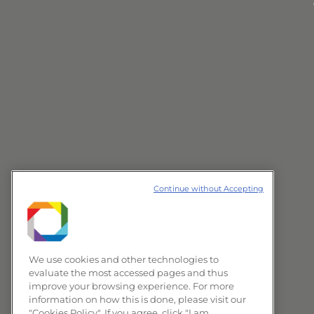
Continue without Accepting
We use cookies and other technologies to
evaluate the most accessed pages and thus
improve your browsing experience. For more
information on how this is done, please visit our
"Cookies Policy". If you agree, click "I am