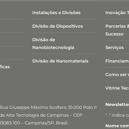
Instalações e Divisões
Inovação 
Divisão de Dispositivos
Parcerias 
Sucesso
Divisão de
Nanobiotecnologia​
Serviços
Divisão de Nanomateriais
Financiam
ficas
Como ser 
Vitrine Te
Newslett
Rua Giuseppe Máximo Scolfaro, 10.000 Polo II
de Alta Tecnologia de Campinas – CEP
"
*
" indica 
13083-100 – Campinas/SP, Brasil.
Nome comp