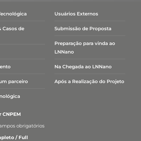
Tecnológica
Usuários Externos
& Casos de
Submissão de Proposta
Preparação para vinda ao
LNNano
ento
Na Chegada ao LNNano
um parceiro
Após a Realização do Projeto
cnológica
er CNPEM
campos obrigatórios
leto / Full