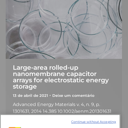
Large-area rolled-up
nanomembrane capacitor
arrays for electrostatic energy
storage
13 de abril de 2021
Deixe um comentário
Advanced Energy Materials v. 4, n. 9, p.
1301631, 2014 14.385 10.1002/aenm.201301631
Grimm, D.; Sharma, R.; Bof Bufon, C. C.;
Continue without Accepting
Sommer, R.; Wollatz, A.; Schadewald, J.;