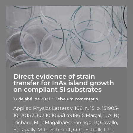
Direct evidence of strain
transfer for InAs island growth
on compliant Si substrates
13 de abril de 2021
Deixe um comentário
Applied Physics Letters v. 106, n. 15, p. 151905-
10, 2015 3.302 10.1063/1.4918615 Marçal, L. A. B.;
Richard, M. I.; Magalhães-Paniago, R.; Cavallo,
F.; Lagally, M. G.; Schmidt, O. G.; Schülli, T. U.;