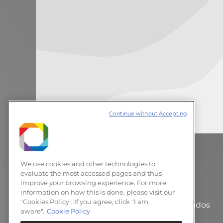
Continue without Accepting
LNNano reforça parceria em
Crio Microscopia Eletrônica
We use cookies and other technologies to
evaluate the most accessed pages and thus
Notícias
26 de abril de 2012
improve your browsing experience. For more
Deixe um comentário
information on how this is done, please visit our
"Cookies Policy". If you agree, click "I am
Comitiva visitou um dos mais avançados
aware".
Cookie Policy
centros de pesquisa na área de