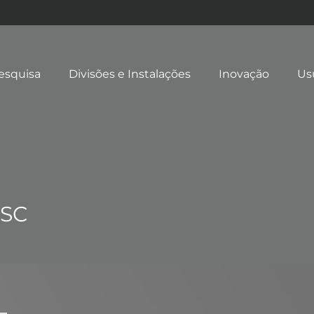
esquisa
Divisões e Instalações
Inovação
Us
FSC