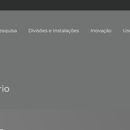
esquisa
Divisões e Instalações
Inovação
Us
rio