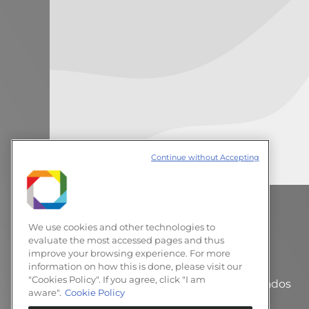
Continue without Accepting
LNNano reforça parceria em
Crio Microscopia Eletrônica
We use cookies and other technologies to
evaluate the most accessed pages and thus
Notícias
26 de abril de 2012
improve your browsing experience. For more
Deixe um comentário
information on how this is done, please visit our
"Cookies Policy". If you agree, click "I am
Comitiva visitou um dos mais avançados
aware".
Cookie Policy
centros de pesquisa na área de