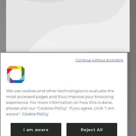
Continue without Accepting
LNNano reforça parceria em Crio
Microscopia Eletrônica
Notícias
26 de abril de 2012
Deixe um comentário
We use cookies and other technologies to evaluate the
Comitiva visitou um dos mais avançados
most accessed pages and thus improve your browsing
experience. For more information on how this is done,
centros de pesquisa na área de microscopia,
please visit our "Cookies Policy". If you agree, click "I am
localizado na Holanda
aware".
Cookie Policy
I am aware
Reject All