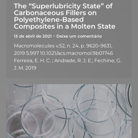
The “Superlubricity State” of
Carbonaceous Fillers on
Polyethylene-Based
Composites in a Molten State
13 de abril de 2021
Deixe um comentário
Macromolecules v.52, n. 24, p. 9620-9631,
2019 5.997 10.1021/acs.macromol.9b01746
Ferreira, E. H. C. ; Andrade, R. J. E.; Fechine, G.
J. M. 2019