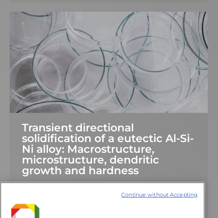
Transient directional
solidification of a eutectic Al-Si-
Ni alloy: Macrostructure,
microstructure, dendritic
growth and hardness
13 de abril de 2021
Deixe um comentário
Continue without Accepting
Materialia v. 7, p. UNSP 100358, 2019 0
10.1016/j.mtla.2019.100358 Kakitani, R. ; Cruz,