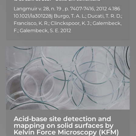
Langmuir v. 28, n. 19 , p. 7407-7416, 2012 4.186
10.1021/la301228j Burgo, T. A. L.; Ducati, T. R. D.;
Francisco, K. R.; Clinckspoor, K. J.; Galembeck,
F.; Galembeck, S. E. 2012
Acid-base site detection and
mapping on solid surfaces by
Kelvin Force Microscopy (KFM)