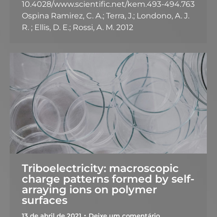
10.4028/www.scientific.net/kem.493-494.763
Ospina Ramirez, C. A.; Terra, J.; Londono, A. J.
R. ; Ellis, D. E.; Rossi, A. M. 2012
Triboelectricity: macroscopic
charge patterns formed by self-
arraying ions on polymer
surfaces
13 de abril de 2021
Deixe um comentário