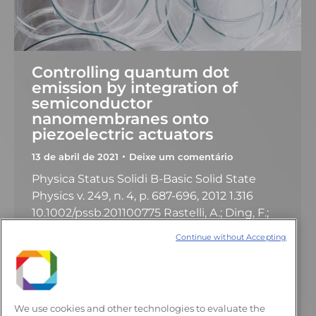
Controlling quantum dot
emission by integration of
semiconductor
nanomembranes onto
piezoelectric actuators
13 de abril de 2021
Deixe um comentário
Physica Status Solidi B-Basic Solid State
Physics v. 249, n. 4, p. 687-696, 2012 1.316
10.1002/pssb.201100775 Rastelli, A.; Ding, F.;
Plumhof, J. D.; Kumar, S.; Trotta, R.; Deneke,
Continue without Accepting
C.; Malachias, A.; Atkinson, P.; Zallo, E.; Zander,
T.; Herklotz, A.; Singh, R.; Krápek, V.; Schröter,
J. R.; Kiravittaya, S.; Hafenbrak, R.; Jöns, K. D.;
Thurmer, D.…
We use cookies and other technologies to evaluate the