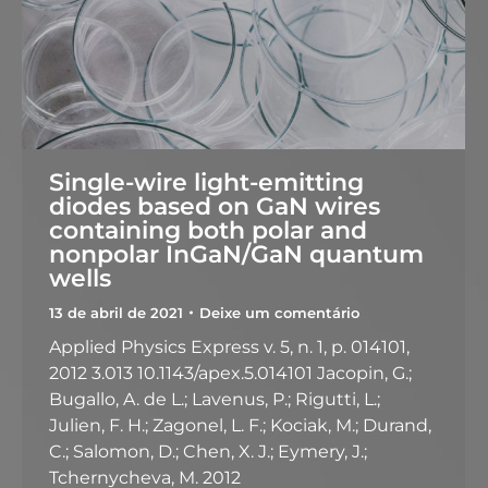
Single-wire light-emitting
diodes based on GaN wires
containing both polar and
nonpolar InGaN/GaN quantum
wells
13 de abril de 2021
Deixe um comentário
Applied Physics Express v. 5, n. 1, p. 014101,
2012 3.013 10.1143/apex.5.014101 Jacopin, G.;
Bugallo, A. de L.; Lavenus, P.; Rigutti, L.;
Julien, F. H.; Zagonel, L. F.; Kociak, M.; Durand,
C.; Salomon, D.; Chen, X. J.; Eymery, J.;
Tchernycheva, M. 2012