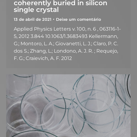
coherently buried in silicon
single crystal
13 de abril de 2021
Deixe um comentário
Applied Physics Letters v. 100, n. 6 , 063116-1-
5, 2012 3.844 10.1063/1.3683493 Kellermann,
G.; Montoro, L. A.; Giovanetti, L. J.; Claro, P. C.
dos S.; Zhang, L.; Londono, A. J. R. ; Requejo,
F. G.; Craievich, A. F. 2012